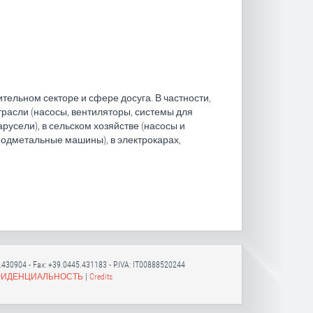
ельном секторе и сфере досуга. В частности,
трасли (насосы, вентиляторы, системы для
русели), в сельском хозяйстве (насосы и
подметальные машины), в электрокарах,
5.430904 - Fax: +39.0445.431183 - P.IVA: IT00888520244
ФИДЕНЦИАЛЬНОСТЬ
|
Credits