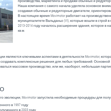
производства, маркетинга и продажи обычных и редуктор
Наша компания с самого начала уделяла основное вниман
создавая обычные и редукторные двигатели, ориентиров
В настоящее время Movimotor работает на производствен
муниципалитете Вальданьо (VI), которые вошли в строй в 
2013-2014 году началось расширение здания, которое в 
кв.м.
ции являются ключевыми аспектами в деятельности Movimotor, котор
создавать комплексные решения для любых требований. Основной ц
оваться массовое производство, или же, наоборот, небольшая парт
ВО
го эволюции, Movimotor запустила необходимые процедуры для полу
енного в 1997 году
полученного в 2003 году