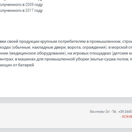
полученного в 2009 году
полученного в 2017 году
вки своей продукции крупным потребителям в промышленном, строит
ходах (обычные, накладные двери, ворота, ограждения), в морской о
нии (медицинское оборудование), на игровых площадках (детские ка
центрах, в машинах для промышленной уборки (мытье-сушка полов, 
ающих от батарей.
Movimotor Srl - Tel.: +39.044
-
КОН