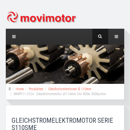
Home
Produkten
Gleichstrommotoren Ø 110mm
MMPF11-5124 - Gleichstrommotor ∅110mm 24v 400w 3000u/min
GLEICHSTROMELEKTROMOTOR SERIE
S110SME