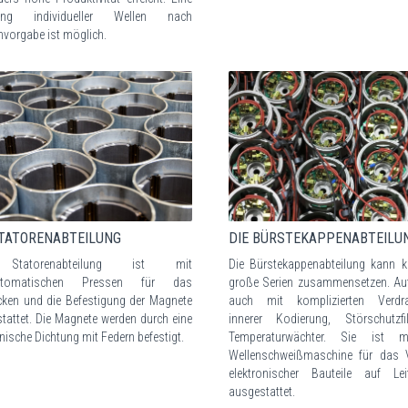
gung individueller Wellen nach
vorgabe ist möglich.
STATORENABTEILUNG
DIE BÜRSTEKAPPENABTEILU
Statorenabteilung ist mit
Die Bürstekappenabteilung kann k
utomatischen Pressen für das
große Serien zusammensetzen. Au
cken und die Befestigung der Magnete
auch mit komplizierten Verdra
tattet. Die Magnete werden durch eine
innerer Kodierung, Störschutzf
ische Dichtung mit Federn befestigt.
Temperaturwächter. Sie ist m
Wellenschweißmaschine für das 
elektronischer Bauteile auf Leit
ausgestattet.