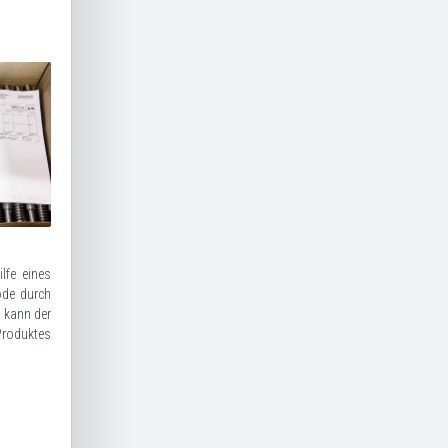
lfe eines
ode durch
h kann der
Produktes