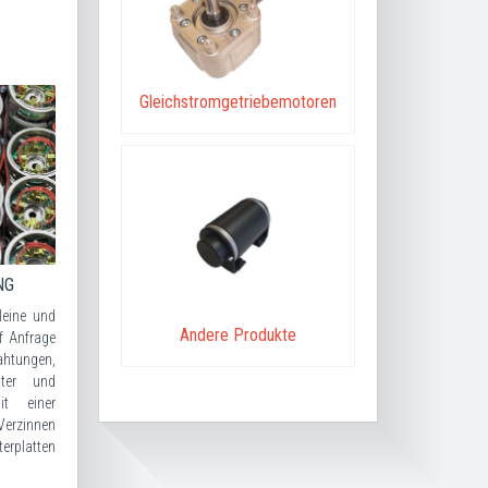
Gleichstromgetriebemotoren
NG
leine und
Andere Produkte
f Anfrage
htungen,
ilter und
it einer
Verzinnen
erplatten