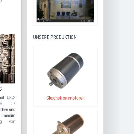
ns
UNSERE PRODUKTION
G
mit CNC-
Gleichstrommotoren
tet, die
schen und
uminium
ung von