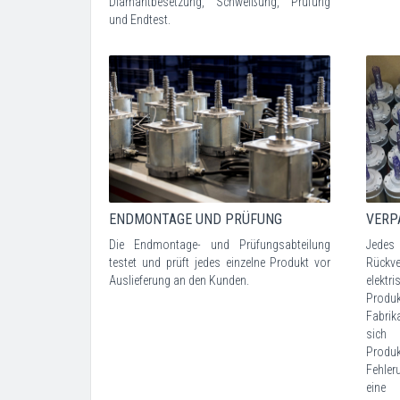
Diamantbesetzung, Schweißung, Prüfung
und Endtest.
ENDMONTAGE UND PRÜFUNG
VERP
Die Endmontage- und Prüfungsabteilung
Jedes
testet und prüft jedes einzelne Produkt vor
Rückve
Auslieferung an den Kunden.
elektr
Prod
Fabri
sich 
Produk
Fehler
eine 