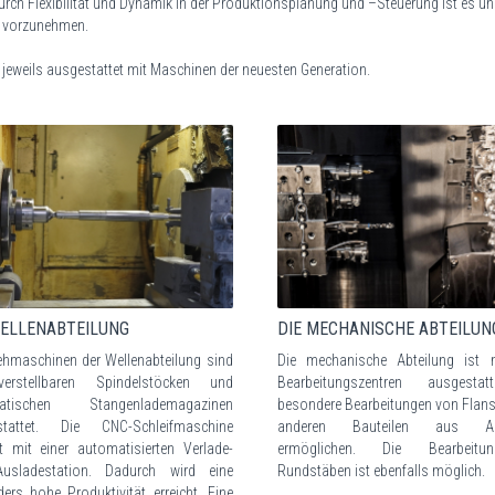
urch Flexibilität und Dynamik in der Produktionsplanung und –Steuerung ist es u
 vorzunehmen.
, jeweils ausgestattet mit Maschinen der neuesten Generation.
WELLENABTEILUNG
DIE MECHANISCHE ABTEILUN
ehmaschinen der Wellenabteilung sind
Die mechanische Abteilung ist 
erstellbaren Spindelstöcken und
Bearbeitungszentren ausgestat
atischen Stangenlademagazinen
besondere Bearbeitungen von Flan
stattet. Die CNC-Schleifmaschine
anderen Bauteilen aus Al
et mit einer automatisierten Verlade-
ermöglichen. Die Bearbeit
usladestation. Dadurch wird eine
Rundstäben ist ebenfalls möglich.
ers hohe Produktivität erreicht. Eine